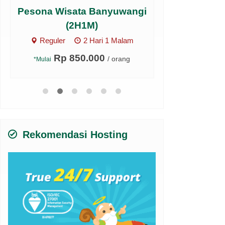
Pesona Wisata Banyuwangi
Keliling Wi
(2H1M)
(3
Reguler
2 Hari 1 Malam
Reguler
Rp 850.000
Rp 9
/ orang
*Mulai
*Mulai
Rekomendasi Hosting