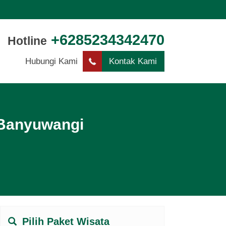
+6285234342470
Hotline
Hubungi Kami
Kontak Kami
 Banyuwangi
Pilih Paket Wisata