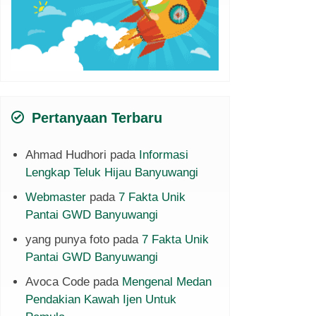
Pertanyaan Terbaru
Ahmad Hudhori
pada
Informasi
Lengkap Teluk Hijau Banyuwangi
Webmaster
pada
7 Fakta Unik
Pantai GWD Banyuwangi
yang punya foto
pada
7 Fakta Unik
Pantai GWD Banyuwangi
Avoca Code
pada
Mengenal Medan
Pendakian Kawah Ijen Untuk