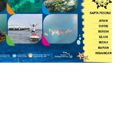
Petualangan Wisata
Banyuwangi (4...
Reguler
4 Hari 3 Malam
Rp 2.350.000
/ orang
*Mulai