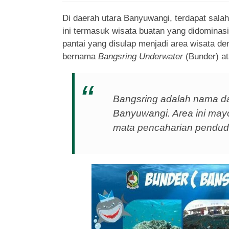
Di daerah utara Banyuwangi, terdapat salah
ini termasuk wisata buatan yang didominasi
pantai yang disulap menjadi area wisata den
bernama
Bangsring Underwater
(Bunder) a
Bangsring adalah nama da
Banyuwangi. Area ini mayor
mata pencaharian pendudu