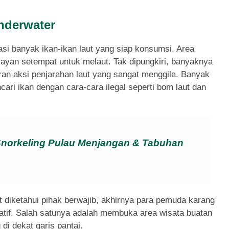
nderwater
si banyak ikan-ikan laut yang siap konsumsi. Area
elayan setempat untuk melaut. Tak dipungkiri, banyaknya
saran aksi penjarahan laut yang sangat menggila. Banyak
i ikan dengan cara-cara ilegal seperti bom laut dan
Snorkeling Pulau Menjangan & Tabuhan
ut diketahui pihak berwajib, akhirnya para pemuda karang
tif. Salah satunya adalah membuka area wisata buatan
i dekat garis pantai.