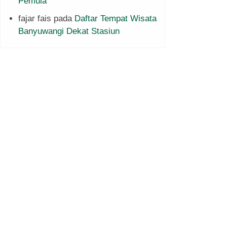
Pemula
fajar fais
pada
Daftar Tempat Wisata
Banyuwangi Dekat Stasiun