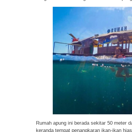
Rumah apung ini berada sekitar 50 meter dar
keranda tempat penangkaran ikan-ikan hias