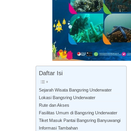
Daftar Isi
Sejarah Wisata Bangsring Underwater
Lokasi Bangsring Underwater
Rute dan Akses
Fasilitas Umum di Bangsring Underwater
Tiket Masuk Pantai Bangsring Banyuwangi
Informasi Tambahan