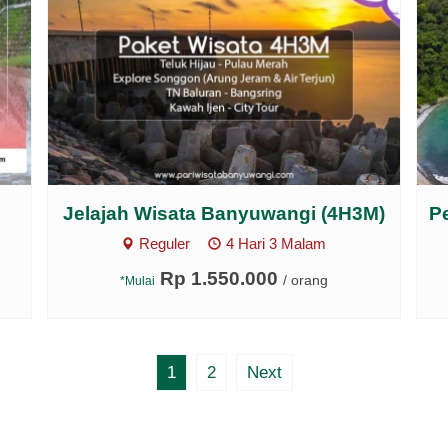
Jelajah Wisata Banyuwangi (4H3M)
P
Reguler
4 Hari 3 Malam
Rp 1.550.000
/ orang
*Mulai
1
2
Next