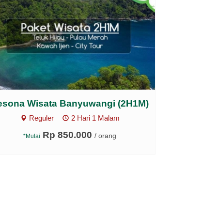
esona Wisata Banyuwangi (2H1M)
Reguler
2 Hari 1 Malam
Rp 850.000
/ orang
*Mulai