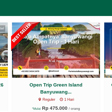
tel
26
Open Trip Green Island
Banyuwang...
Reguler
1 Hari
Rp 475.000
/ orang
*Mulai