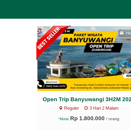
Ho
Open Trip Banyuwangi 3H2M 20
Reguler
3 Hari 2 Malam
Rp 1.800.000
/ orang
*Mulai