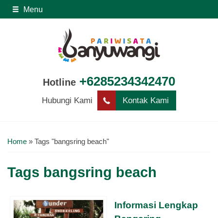
Menu
+6285234342470
Hotline
Hubungi Kami
Kontak Kami
Home
»
Tags "bangsring beach"
Tags
bangsring beach
Informasi Lengkap