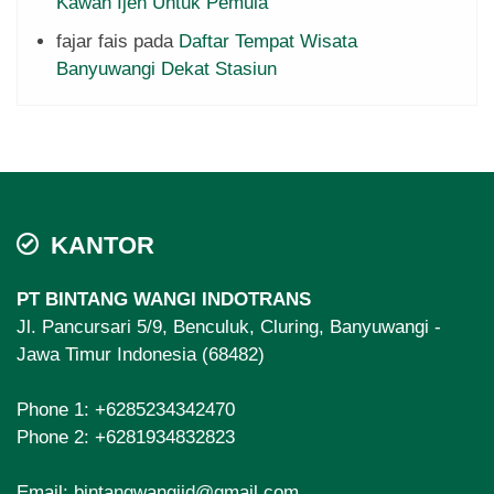
Kawah Ijen Untuk Pemula
fajar fais
pada
Daftar Tempat Wisata
Banyuwangi Dekat Stasiun
KANTOR
PT BINTANG WANGI INDOTRANS
Jl. Pancursari 5/9, Benculuk, Cluring, Banyuwangi -
Jawa Timur Indonesia (68482)
Phone 1:
+6285234342470
Phone 2:
+6281934832823
Email:
bintangwangiid@gmail.com