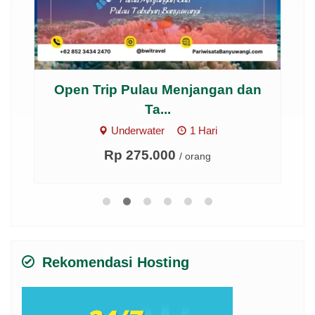
M)
Open Trip Pulau Menjangan dan
Ar
Ta...
Underwater
1 Hari
Rp 275.000
/ orang
Rekomendasi Hosting