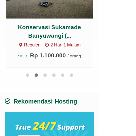
Rafting Banyuwangi (1H)
Open T
Blu
Arung Jeram
1 Hari
Gun
Rp 175.000
/ orang
*Mulai
Rp
*Mulai
Rekomendasi Hosting