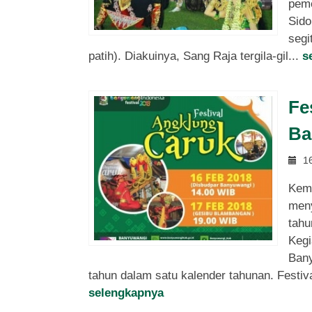
peme
Sido
segi
patih). Diakuinya, Sang Raja tergila-gil...
s
Fe
Ba
16
Kemb
meny
tahu
Kegi
Bany
tahun dalam satu kalender tahunan. Festiva
selengkapnya