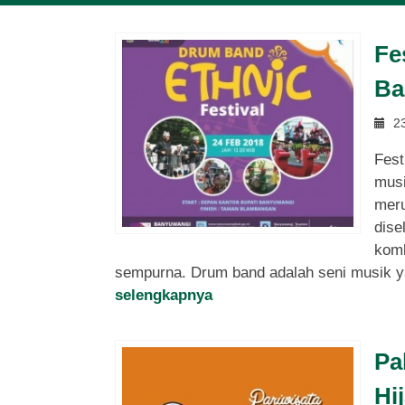
Fe
Ba
23
Fest
musi
meru
dise
komb
sempurna. Drum band adalah seni musik yang
selengkapnya
Pa
Hi