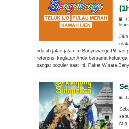
(1
19
Jelajah 
Mura
Jika
Regul
maka
adalah jalan-jalan ke Banyuwangi. Pilihan 
Rp
*Mulai
referensi kegiatan Anda bersama keluarga.
sangat populer saat ini. Paket Wisata Ban
Se
18
Sebu
sebu
raj