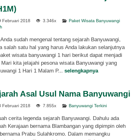
H1M)
 Februari 2018
3.346x
Paket Wisata Banyuwangi
Wisata Banyuwangi
Konservasi Sukamade
h
(4H3M)
Banyuwangi (...
 Anda sudah mengenal tentang sejarah Banyuwangi,
er
4 Hari 3 Malam
Reguler
2 Hari 1 Malam
 salah satu hal yang harus Anda lakukan selanjutnya
paket wisata banyuwangi 1 hari berikut dapat menjadi
 1.550.000
Rp 1.100.000
/ orang
/ orang
*Mulai
 Mari kita jelajahi pesona wisata Banyuwangi yang
yuwangi 1 Hari 1 Malam P...
selengkapnya
jarah Asal Usul Nama Banyuwangi
 Februari 2018
7.855x
Banyuwangi Terkini
ah cerita legenda sejarah Banyuwangi. Dahulu ada
ah Kerajaan bernama Blambangan yang dipimpin oleh
a bernama Prabu Sulahkromo. Dalam memangku