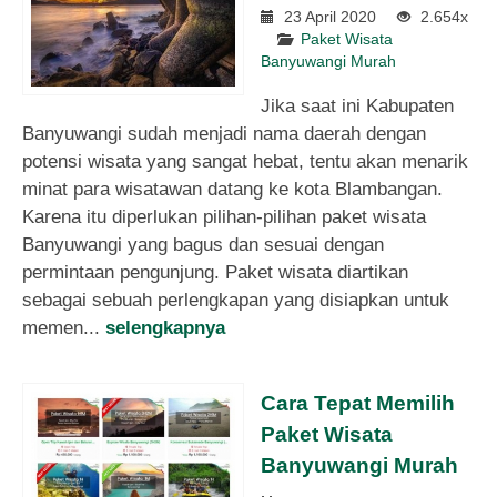
23 April 2020
2.654x
Paket Wisata
Banyuwangi Murah
Jika saat ini Kabupaten
Banyuwangi sudah menjadi nama daerah dengan
potensi wisata yang sangat hebat, tentu akan menarik
minat para wisatawan datang ke kota Blambangan.
Karena itu diperlukan pilihan-pilihan paket wisata
Banyuwangi yang bagus dan sesuai dengan
permintaan pengunjung. Paket wisata diartikan
sebagai sebuah perlengkapan yang disiapkan untuk
memen...
selengkapnya
Cara Tepat Memilih
Paket Wisata
Banyuwangi Murah