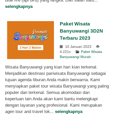
blue fire (api biru) yang langka. Dan salah satu...
selengkapnya
Paket Wisata
Banyuwangi 3D2N
Terbaru 2023
10 Januari 2023
4.221x
Paket Wisata
Banyuwangi Murah
Wisata Banyuwangi yang kian hari kian terkenal.
Menjadikan destinasi pariwisata Banyuwangi sebagai
tujuan agenda liburan Anda makin berwarna. Kami
menyiapkan paket tour wisata Banyuwangi yang paling
populer dan terkenal. Semua akomodasi dan
keperluan lain Anda akan kami bantu melengkapi
dengan layanan yang profesional. Kami merupakan
agen tour and travel lok...
selengkapnya