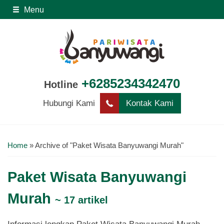
Menu
+6285234342470
Hotline
Hubungi Kami
Kontak Kami
Home
»
Archive of "Paket Wisata Banyuwangi Murah"
Paket Wisata Banyuwangi
Murah
~ 17 artikel