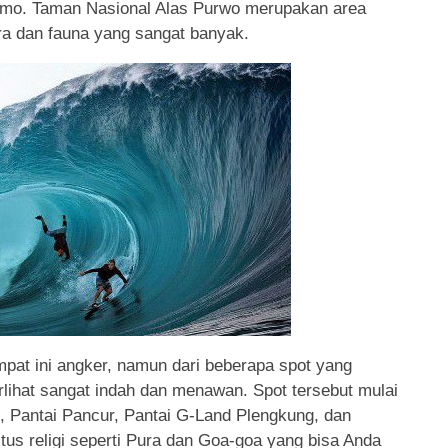
limo. Taman Nasional Alas Purwo merupakan area
Open Trip Green Island
ora dan fauna yang sangat banyak.
Banyuwang...
Reguler
1 Hari
Rp 475.000
/ orang
*Mulai
at ini angker, namun dari beberapa spot yang
rlihat sangat indah dan menawan. Spot tersebut mulai
i, Pantai Pancur, Pantai G-Land Plengkung, dan
tus religi seperti Pura dan Goa-goa yang bisa Anda