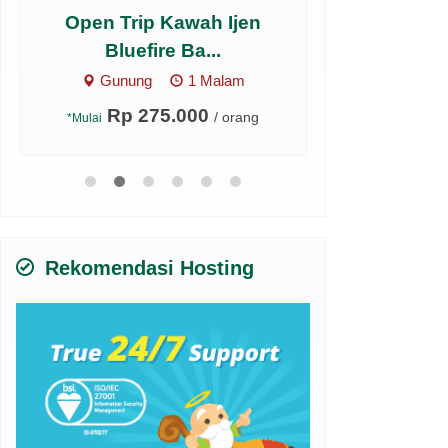
Open Trip Kawah Ijen
Keliling Wi
Bluefire Ba...
(3
Gunung
1 Malam
Reguler
Rp 275.000
Rp 9
/ orang
*Mulai
*Mulai
Rekomendasi Hosting