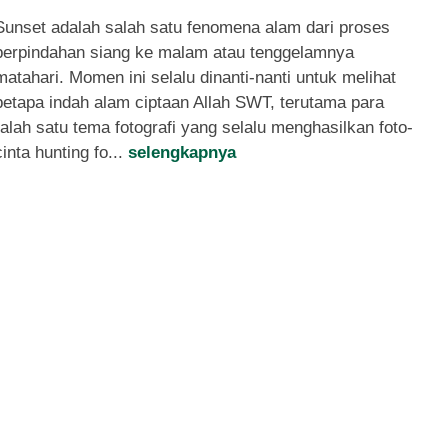
Sunset adalah salah satu fenomena alam dari proses
perpindahan siang ke malam atau tenggelamnya
matahari. Momen ini selalu dinanti-nanti untuk melihat
betapa indah alam ciptaan Allah SWT, terutama para
salah satu tema fotografi yang selalu menghasilkan foto-
inta hunting fo...
selengkapnya
Open Trip Kawah Ijen
Bluefire Ba...
Gunung
1 Malam
Rp 275.000
/ orang
*Mulai