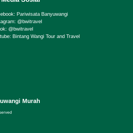
cebook:
Pariwisata Banyuwangi
tagram:
@bwitravel
tok:
@bwitravel
tube:
Bintang Wangi Tour and Travel
yuwangi Murah
eserved