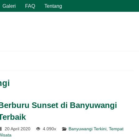
Galeri
FAQ
Tentang
ngi
Berburu Sunset di Banyuwangi
Terbaik
20 April 2020
4.090x
Banyuwangi Terkini
,
Tempat
Wisata