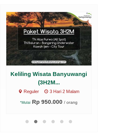
Keliling Wisata Banyuwangi
Open Trip
(3H2M...
3H2
Reguler
3 Hari 2 Malam
Reguler
Rp 950.000
Rp 1.
/ orang
*Mulai
*Mulai