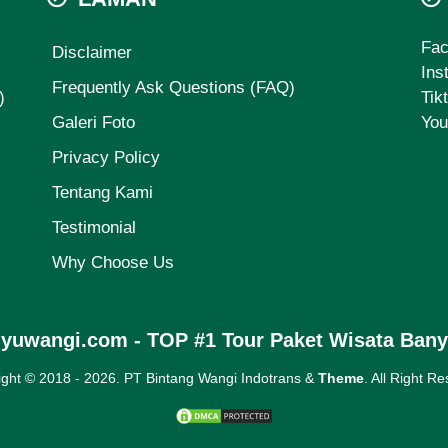
Fa
Disclaimer
Ins
Frequently Ask Questions (FAQ)
)
Tik
Galeri Foto
You
Privacy Policy
Tentang Kami
Testimonial
Why Choose Us
nyuwangi.com - TOP #1 Tour Paket Wisata Ban
ight © 2018 -
2026. PT Bintang Wangi Indotrans &
Theme
. All Right R