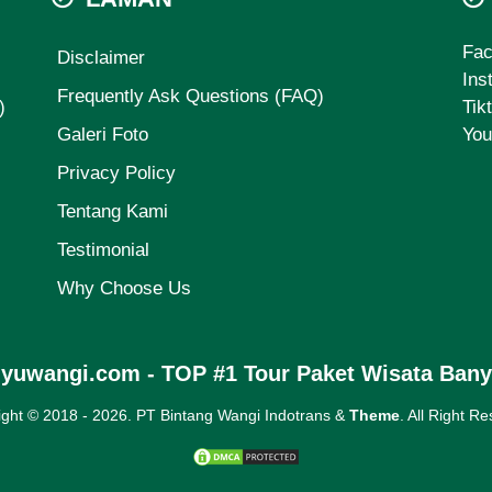
Fa
Disclaimer
Ins
Frequently Ask Questions (FAQ)
)
Tik
Galeri Foto
You
Privacy Policy
Tentang Kami
Testimonial
Why Choose Us
nyuwangi.com - TOP #1 Tour Paket Wisata Ban
ight © 2018 -
2026. PT Bintang Wangi Indotrans &
Theme
. All Right R