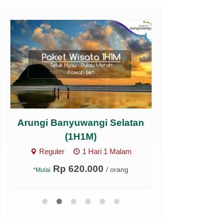
Arungi Banyuwangi Selatan
Open Trip
(1H1M)
Banyu
Reguler
1 Hari 1 Malam
Regule
Rp 620.000
Rp 4
/ orang
*Mulai
*Mulai