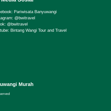
cebook:
Pariwisata Banyuwangi
tagram:
@bwitravel
tok:
@bwitravel
tube:
Bintang Wangi Tour and Travel
yuwangi Murah
eserved