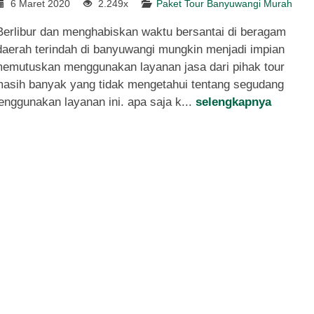
6 Maret 2020
2.249x
Paket Tour Banyuwangi Murah
Berlibur dan menghabiskan waktu bersantai di beragam
daerah terindah di banyuwangi mungkin menjadi impian
emutuskan menggunakan layanan jasa dari pihak tour
asih banyak yang tidak mengetahui tentang segudang
nggunakan layanan ini. apa saja k...
selengkapnya
Keliling Wisata Banyuwangi
(3H2M...
Reguler
3 Hari 2 Malam
Rp 950.000
/ orang
*Mulai