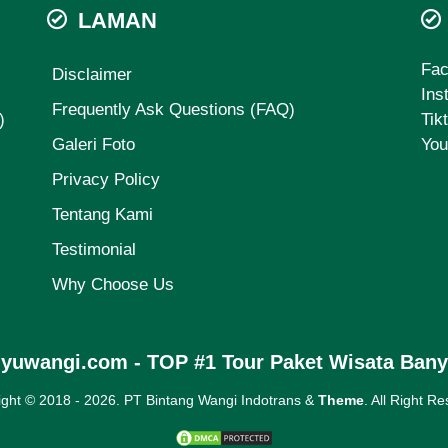
LAMAN
Fa
Disclaimer
Ins
Frequently Ask Questions (FAQ)
)
Tik
Galeri Foto
You
Privacy Policy
Tentang Kami
Testimonial
Why Choose Us
nyuwangi.com - TOP #1 Tour Paket Wisata Ban
ight © 2018 -
2026. PT Bintang Wangi Indotrans &
Theme
. All Right R