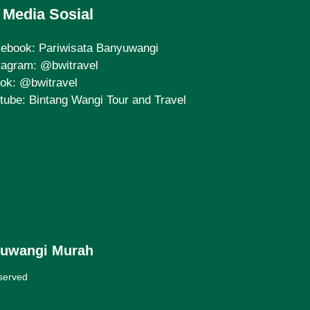
Media Sosial
cebook:
Pariwisata Banyuwangi
tagram:
@bwitravel
tok:
@bwitravel
tube:
Bintang Wangi Tour and Travel
yuwangi Murah
eserved